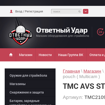
Вход / Регистрация
Ответный Удар
Магазин оборудования для страйкбола
Магазин
Новости
Наша Группа ВК
Оплата и
Главная
\
Магазин
\
Оружие для страйкбола
pouch ( Multicam )
TMC AVS ST
Магазины
Снаряжение и защита
Артикул:
TMC210
Батареи, зарядные