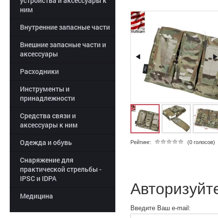
устройства и аксессуары к
ним
Внутренние запасные части
Внешние запасные части и
аксессуары
Расходники
Инструменты и
принадлежности
Средства связи и
аксессуары к ним
Одежда и обувь
Рейтинг:
(0 голосов)
Снаряжение для
практической стрельбы -
IPSC и IDPA
Авторизуйт
Медицина
Введите Ваш e-mail: