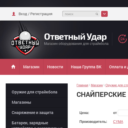
Вход / Регистрация
Ответный Удар
Магазин оборудования для страйкбола
Магазин
Новости
Наша Группа ВК
Оплата и
Главная
\
Магазин
\
Оружие для ст
Оружие для страйкбола
СНАЙПЕРСКИЕ
Магазины
Снаряжение и защита
Цена:
от
Производитель:
CYMA
Батареи, зарядные