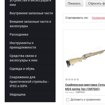
устройства и аксессуары к
Показать
Сбросить ф
ним
Внутренние запасные части
Сортировать по:
Названи
Внешние запасные части и
аксессуары
Расходники
Инструменты и
принадлежности
Средства связи и
аксессуары к ним
Одежда и обувь
Снаряжение для
практической стрельбы -
Снайперская винтовка Cym
IPSC и IDPA
M24 spring Tan (CM702C)
Артикул:
CM702C
Медицина
Добавить к сравнению